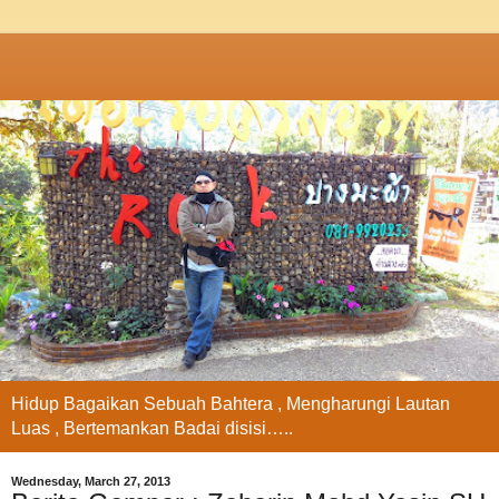
Hidup Bagaikan Sebuah Bahtera , Mengharungi Lautan
Luas , Bertemankan Badai disisi…..
Wednesday, March 27, 2013