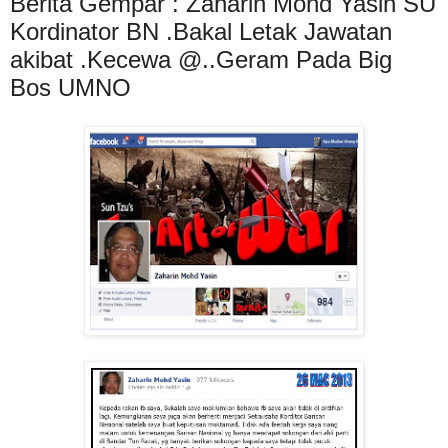
Berita Gempar : Zaharin Mohd Yasin SU
Kordinator BN .Bakal Letak Jawatan
akibat .Kecewa @..Geram Pada Big
Bos UMNO