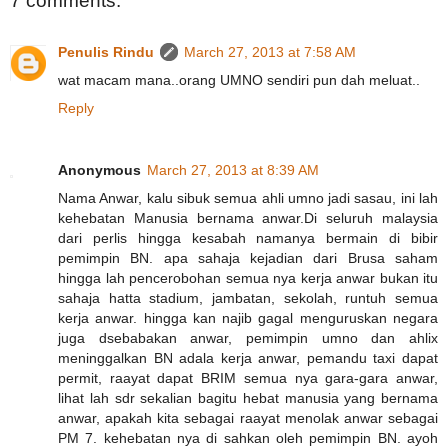
7 comments:
Penulis Rindu
March 27, 2013 at 7:58 AM
wat macam mana..orang UMNO sendiri pun dah meluat..
Reply
Anonymous
March 27, 2013 at 8:39 AM
Nama Anwar, kalu sibuk semua ahli umno jadi sasau, ini lah
kehebatan Manusia bernama anwar.Di seluruh malaysia
dari perlis hingga kesabah namanya bermain di bibir
pemimpin BN. apa sahaja kejadian dari Brusa saham
hingga lah pencerobohan semua nya kerja anwar bukan itu
sahaja hatta stadium, jambatan, sekolah, runtuh semua
kerja anwar. hingga kan najib gagal menguruskan negara
juga dsebabakan anwar, pemimpin umno dan ahlix
meninggalkan BN adala kerja anwar, pemandu taxi dapat
permit, raayat dapat BRIM semua nya gara-gara anwar,
lihat lah sdr sekalian bagitu hebat manusia yang bernama
anwar, apakah kita sebagai raayat menolak anwar sebagai
PM 7. kehebatan nya di sahkan oleh pemimpin BN. ayoh