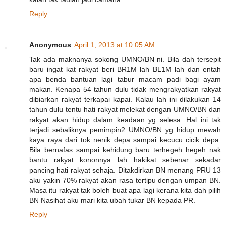
Reply
Anonymous
April 1, 2013 at 10:05 AM
Tak ada maknanya sokong UMNO/BN ni. Bila dah tersepit
baru ingat kat rakyat beri BR1M lah BL1M lah dan entah
apa benda bantuan lagi tabur macam padi bagi ayam
makan. Kenapa 54 tahun dulu tidak mengrakyatkan rakyat
dibiarkan rakyat terkapai kapai. Kalau lah ini dilakukan 14
tahun dulu tentu hati rakyat melekat dengan UMNO/BN dan
rakyat akan hidup dalam keadaan yg selesa. Hal ini tak
terjadi sebaliknya pemimpin2 UMNO/BN yg hidup mewah
kaya raya dari tok nenik depa sampai kecucu cicik depa.
Bila bernafas sampai kehidung baru terhegeh hegeh nak
bantu rakyat kononnya lah hakikat sebenar sekadar
pancing hati rakyat sehaja. Ditakdirkan BN menang PRU 13
aku yakin 70% rakyat akan rasa tertipu dengan umpan BN.
Masa itu rakyat tak boleh buat apa lagi kerana kita dah pilih
BN Nasihat aku mari kita ubah tukar BN kepada PR.
Reply