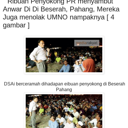
" Ribuan Penyokong PR menyambut
Anwar Di Di Beserah, Pahang, Mereka
Juga menolak UMNO nampaknya [ 4
gambar ]
DSAi berceramah dihadapan eibuan penyokong di Beserah
Pahang