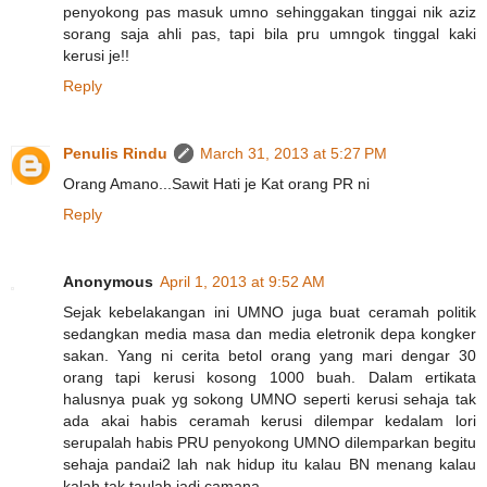
penyokong pas masuk umno sehinggakan tinggai nik aziz
sorang saja ahli pas, tapi bila pru umngok tinggal kaki
kerusi je!!
Reply
Penulis Rindu
March 31, 2013 at 5:27 PM
Orang Amano...Sawit Hati je Kat orang PR ni
Reply
Anonymous
April 1, 2013 at 9:52 AM
Sejak kebelakangan ini UMNO juga buat ceramah politik
sedangkan media masa dan media eletronik depa kongker
sakan. Yang ni cerita betol orang yang mari dengar 30
orang tapi kerusi kosong 1000 buah. Dalam ertikata
halusnya puak yg sokong UMNO seperti kerusi sehaja tak
ada akai habis ceramah kerusi dilempar kedalam lori
serupalah habis PRU penyokong UMNO dilemparkan begitu
sehaja pandai2 lah nak hidup itu kalau BN menang kalau
kalah tak taulah jadi camana