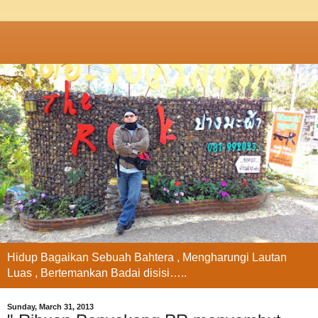
Hidup Bagaikan Sebuah Bahtera , Mengharungi Lautan
Luas , Bertemankan Badai disisi…..
Sunday, March 31, 2013