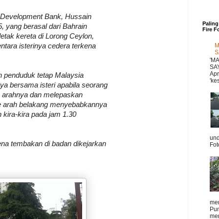
 Development Bank, Hussain
Paling
, yang berasal dari Bahrain
Fire F
etak kereta di Lorong Ceylon,
M
ntara isterinya cedera terkena
S
'M
SAY
Apr
n penduduk tetap Malaysia
'kes
ya bersama isteri apabila seorang
e arahnya dan melepaskan
e arah belakang menyebabkannya
 kira-kira pada jam 1.30
und
kena tembakan di badan dikejarkan
Fot
men
Pun
men