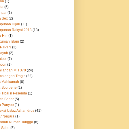
twa
(1)
da
(5)
mpar
(1)
a Sex
(2)
mpunan Hijau
(11)
mpunan Rakyat 2013
(13)
a Hin
(1)
kuman Islam
(2)
u PTPTN
(2)
nayah
(2)
tooi
(7)
toon
(1)
hilangan MH 370
(24)
alangan Tragis
(22)
s Mahkamah
(8)
s Scorpene
(1)
 Tibai n Pesenda
(1)
ah Benar
(5)
h Panyee
(1)
eksi Ustaz Azhar Idrus
(41)
r Negara
(1)
salah Rumah Tangga
(8)
t Sabu
(5)