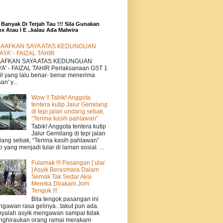
 Banyak Di Terjah Tau !!! Sila Gunakan
ox Atau I E ..kalau Ada Malwira
AAFKAN SAYA ATAS KEDUNGUAN
AYA' - FAIZAL TAHIR
AAFKAN SAYA ATAS KEDUNGUAN
A' - FAIZAL TAHIR Perlaksanaan GST 1
il yang lalu benar- benar menerima
an' y...
Wow !! Tabik! Anggota
tentera kutip Jalur Gemilang
di tepi jalan undang sebak,
“Terima kasih pahlawan”
Tabik! Anggota tentera kutip
Jalur Gemilang di tepi jalan
ang sebak, “Terima kasih pahlawan”
o yang menjadi tular di laman sosial. ...
Fulamak !!! Pasangan [ ular
] Asyik Berasmara Dalam
Semak Tak Sedar Aksi
Mereka Dirakam.Jom
Tengok !!!
Bila tengok pasangan ini
gawan rasa gelinya...takut pun ada.
yalah asyik mengawan sampai tidak
ghiraukan orang ramai merakam