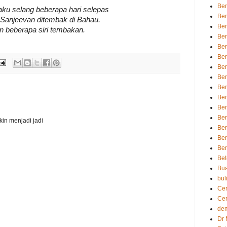
Ber
aku selang beberapa hari selepas
Ber
 Sanjeevan ditembak di Bahau.
Ber
n beberapa siri tembakan.
Ber
Ber
Ber
Ber
Ber
Ber
Ber
Ber
Ber
kin menjadi jadi
Ber
Ber
Ber
Be
Bu
bul
Cer
Cer
dem
Dr