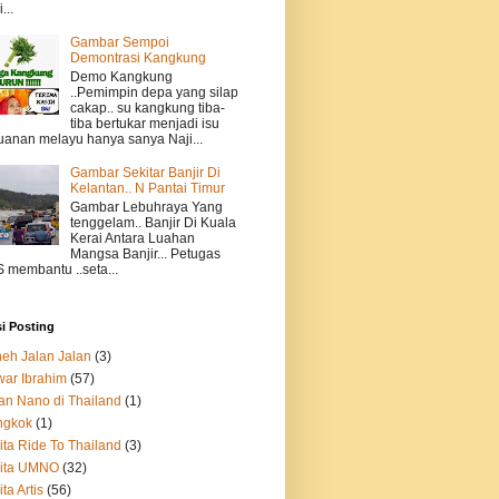
...
Gambar Sempoi
Demontrasi Kangkung
Demo Kangkung
..Pemimpin depa yang silap
cakap.. su kangkung tiba-
tiba bertukar menjadi isu
uanan melayu hanya sanya Naji...
Gambar Sekitar Banjir Di
Kelantan.. N Pantai Timur
Gambar Lebuhraya Yang
tenggelam.. Banjir Di Kuala
Kerai Antara Luahan
Mangsa Banjir... Petugas
 membantu ..seta...
i Posting
eh Jalan Jalan
(3)
ar Ibrahim
(57)
n Nano di Thailand
(1)
ngkok
(1)
ita Ride To Thailand
(3)
rita UMNO
(32)
ita Artis
(56)