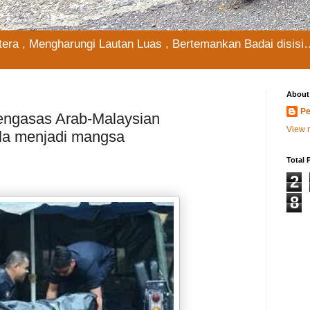
era , Mengharungi Lautan Luas , Bertemankan Badai disisi
About
Pe
Pengasas Arab-Malaysian
View m
la menjadi mangsa
Total 
2
8