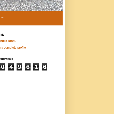
…..
 Me
nulis Rindu
y complete profile
Pageviews
0
4
9
6
1
6