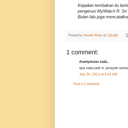
Kejadian tembakan itu berl
pengerusi MyWatch R. Sri
Bulan lalu juga mencatatka
Posted by
Penulis Rindu
at
7:55 AM
1 comment:
Anonymous said...
apa naka jadi ni..jenayah sema
July 30, 2013 at 9:41 AM
Post a Comment