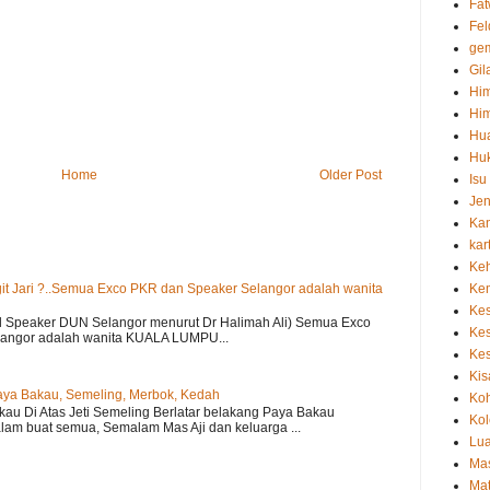
Fa
Fel
ge
Gil
Hi
Hi
Hu
Hu
Home
Older Post
Is
Je
Kan
kar
Ke
Kem
t Jari ?..Semua Exco PKR dan Speaker Selangor adalah wanita
Ke
l Speaker DUN Selangor menurut Dr Halimah Ali) Semua Exco
Ke
angor adalah wanita KUALA LUMPU...
Kes
Kis
aya Bakau, Semeling, Merbok, Kedah
Ko
kau Di Atas Jeti Semeling Berlatar belakang Paya Bakau
Kol
am buat semua, Semalam Mas Aji dan keluarga ...
Lua
Ma
Ma