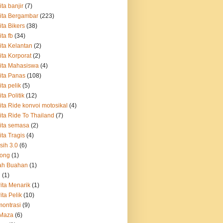
ita banjir
(7)
ita Bergambar
(223)
ita Bikers
(38)
ita fb
(34)
ita Kelantan
(2)
ita Korporat
(2)
ita Mahasiswa
(4)
ita Panas
(108)
ita pelik
(5)
ita Politik
(12)
ita Ride konvoi motosikal
(4)
ita Ride To Thailand
(7)
ita semasa
(2)
ita Tragis
(4)
sih 3.0
(6)
tong
(1)
ah Buahan
(1)
i
(1)
ita Menarik
(1)
ita Pelik
(10)
ontrasi
(9)
 Maza
(6)