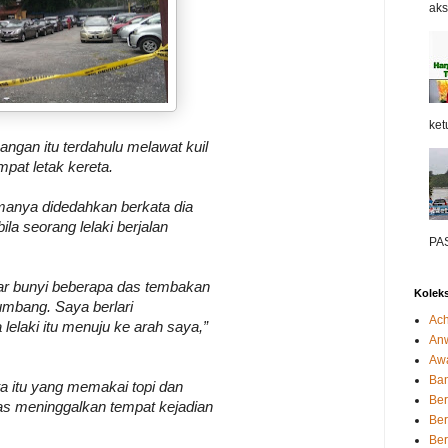
aksi
ket
angan itu terdahulu melawat kuil
pat letak kereta.
manya didedahkan berkata dia
la seorang lelaki berjalan
PAS
r bunyi beberapa das tembakan
Koleks
umbang. Saya berlari
Ach
lelaki itu menuju ke arah saya,”
Anw
Awa
Ba
ata itu yang memakai topi dan
Ber
as meninggalkan tempat kejadian
Be
Ber